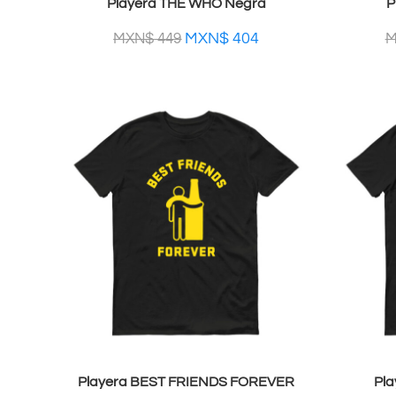
Playera THE WHO Negra
P
MXN$
404
MXN$
449
M
Playera BEST FRIENDS FOREVER
Pl