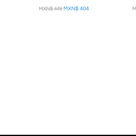
MXN$
404
MXN$
449
M