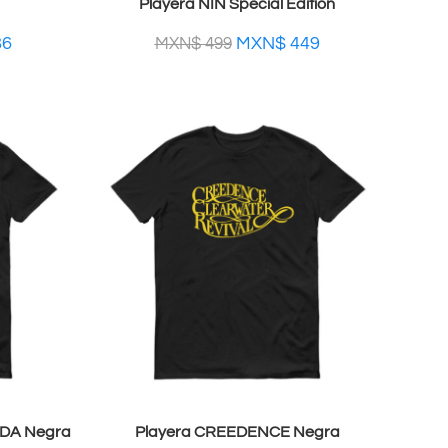
Playera NIN Special Edition
86
MXN$
449
MXN$
499
LDA Negra
Playera CREEDENCE Negra