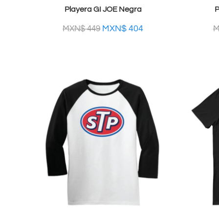
Playera GI JOE Negra
P
MXN$
404
MXN$
449
M