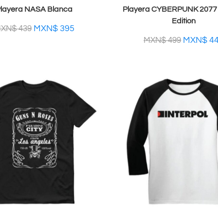
layera NASA Blanca
Playera CYBERPUNK 2077 
Edition
MXN$
395
XN$
439
MXN$
4
MXN$
499