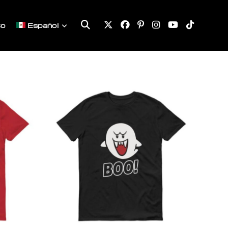
Alternar
to
Español
búsqueda
de
la
web