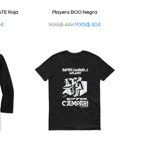
TE Roja
Playera BOO Negra
04
MXN$
404
MXN$
449