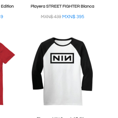
Edition
Playera STREET FIGHTER Blanca
49
MXN$
395
MXN$
439