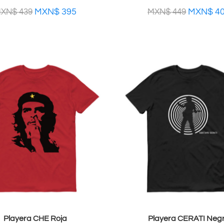
MXN$
395
MXN$
4
XN$
439
MXN$
449
Playera CHE Roja
Playera CERATI Neg