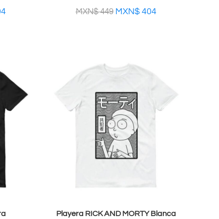
04
MXN$
404
MXN$
449
ra
Playera RICK AND MORTY Blanca