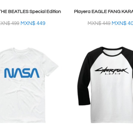
THE BEATLES Special Edition
Playera EAGLE FANG KARA
MXN$
449
MXN$
4
XN$
499
MXN$
449