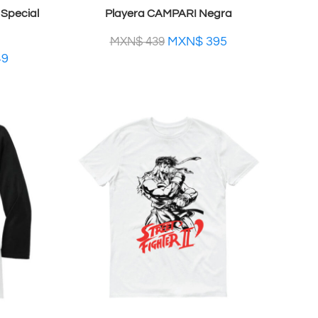
Special
Playera CAMPARI Negra
MXN$
395
MXN$
439
49