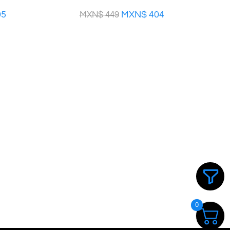
95
MXN$
404
MXN$
449
0