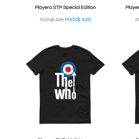
Playera STP Special Edition
Playe
MXN$
449
MXN$
499
M