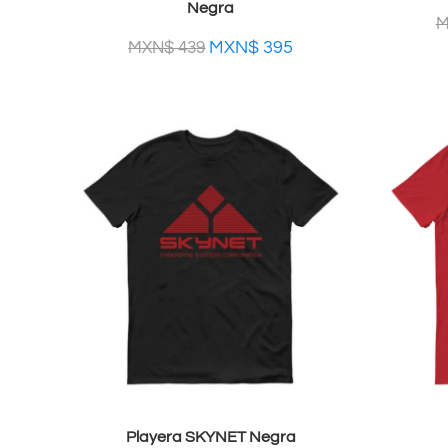
Negra
M
MXN$
395
MXN$
439
Playera SKYNET Negra