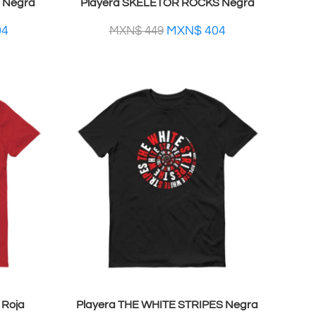
 Negra
Playera SKELETOR ROCKS Negra
04
MXN$
404
MXN$
449
Roja
Playera THE WHITE STRIPES Negra