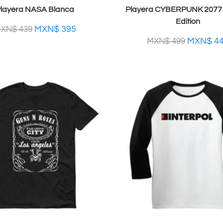
layera NASA Blanca
Playera CYBERPUNK 2077 
Edition
MXN$
395
XN$
439
MXN$
4
MXN$
499