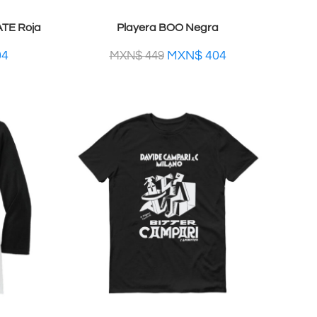
TE Roja
Playera BOO Negra
04
MXN$
404
MXN$
449