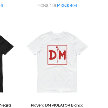
86
MXN$
404
MXN$
449
 Negra
Playera DM VIOLATOR Blanca