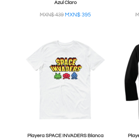
Azul Claro
MXN$
395
MXN$
439
M
Playera SPACE INVADERS Blanca
Play