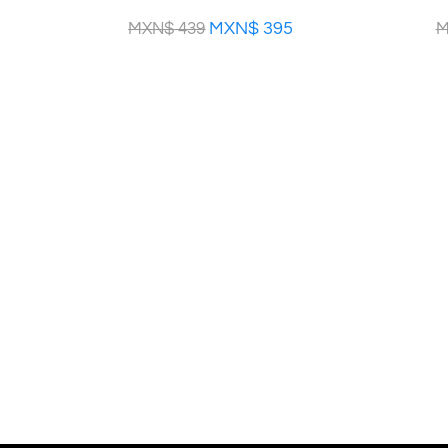
MXN$
395
MXN$
439
M