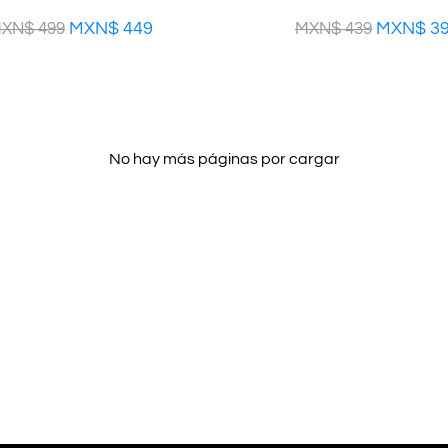
MXN$
449
MXN$
3
XN$
499
MXN$
439
No hay más páginas por cargar