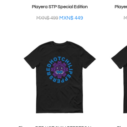
Playera STP Special Edition
Playe
MXN$
449
MXN$
499
M