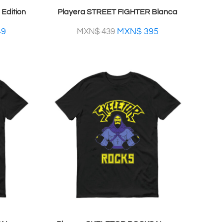
Edition
Playera STREET FIGHTER Blanca
49
MXN$
395
MXN$
439