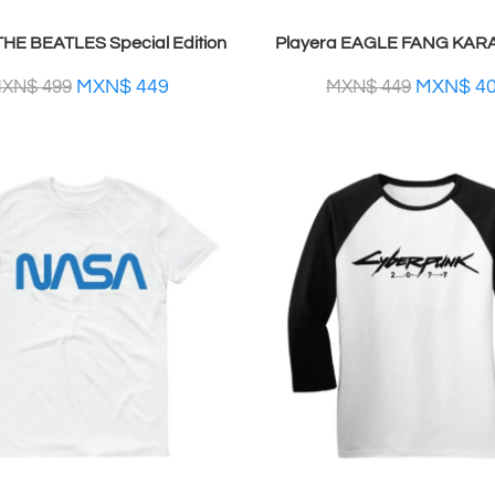
THE BEATLES Special Edition
Playera EAGLE FANG KARA
MXN$
449
MXN$
4
XN$
499
MXN$
449