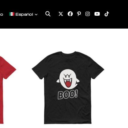
Alternar
to
Español
búsqueda
de
la
web