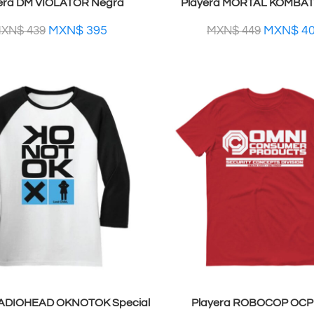
era DM VIOLATOR Negra
Playera MORTAL KOMBAT
MXN$
395
MXN$
4
XN$
439
MXN$
449
RADIOHEAD OKNOTOK Special
Playera ROBOCOP OCP 