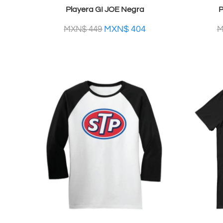
Playera GI JOE Negra
P
MXN$
404
MXN$
449
M