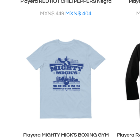
Playera RED HOT CHILI PEPPERS Negra
Play
MXN$
404
MXN$
449
M
Playera MIGHTY MICK’S BOXING GYM
Playera 