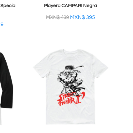
Special
Playera CAMPARI Negra
MXN$
395
MXN$
439
49